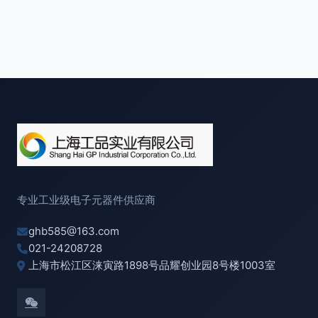
专业工业级电子元器件供应商
ghb585@163.com
021-24208728
上海市松江区涞寅路1898号品耀创业园8号楼1003室