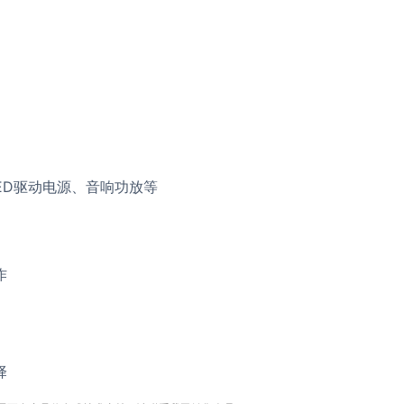
ED驱动电源、音响功放等
作
择