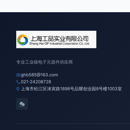
专业工业级电子元器件供应商
ghb585@163.com
021-24208728
上海市松江区涞寅路1898号品耀创业园8号楼1003室