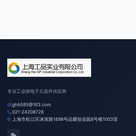
专业工业级电子元器件供应商
ghb585@163.com
021-24208728
上海市松江区涞寅路1898号品耀创业园8号楼1003室