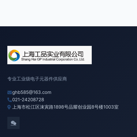
专业工业级电子元器件供应商
ghb585@163.com
021-24208728
上海市松江区涞寅路1898号品耀创业园8号楼1003室