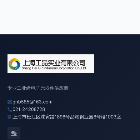
专业工业级电子元器件供应商
ghb585@163.com
021-24208728
上海市松江区涞寅路1898号品耀创业园8号楼1003室