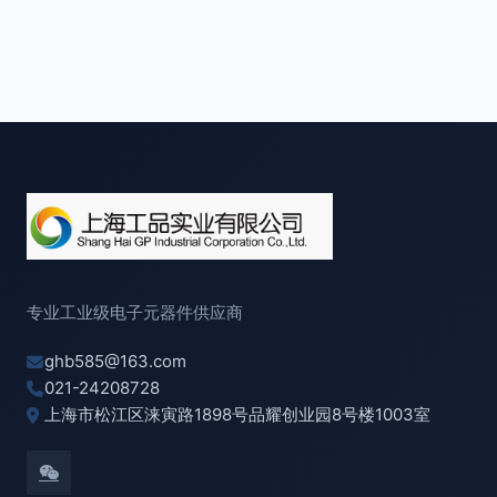
专业工业级电子元器件供应商
ghb585@163.com
021-24208728
上海市松江区涞寅路1898号品耀创业园8号楼1003室