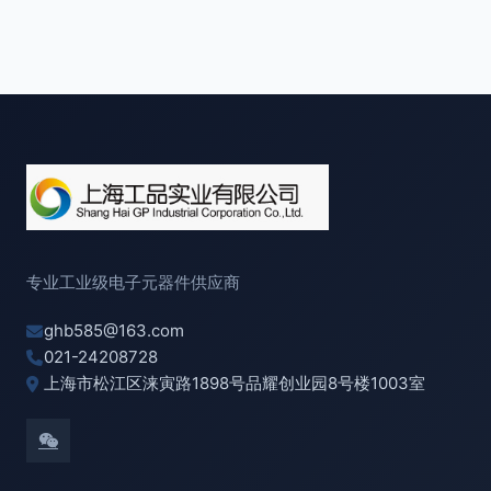
专业工业级电子元器件供应商
ghb585@163.com
021-24208728
上海市松江区涞寅路1898号品耀创业园8号楼1003室