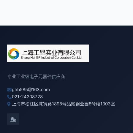
专业工业级电子元器件供应商
ghb585@163.com
021-24208728
上海市松江区涞寅路1898号品耀创业园8号楼1003室