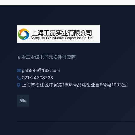
专业工业级电子元器件供应商
ghb585@163.com
021-24208728
上海市松江区涞寅路1898号品耀创业园8号楼1003室