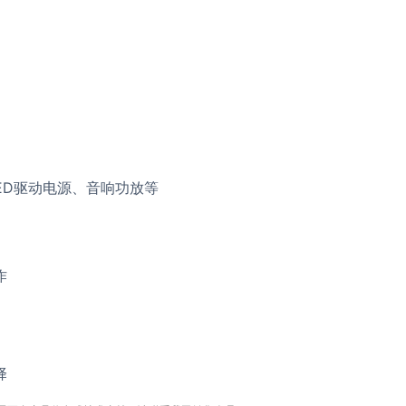
ED驱动电源、音响功放等
作
择