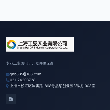
专业工业级电子元器件供应商
ghb585@163.com
021-24208728
上海市松江区涞寅路1898号品耀创业园8号楼1003室