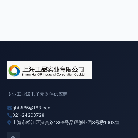
专业工业级电子元器件供应商
ghb585@163.com
021-24208728
上海市松江区涞寅路1898号品耀创业园8号楼1003室