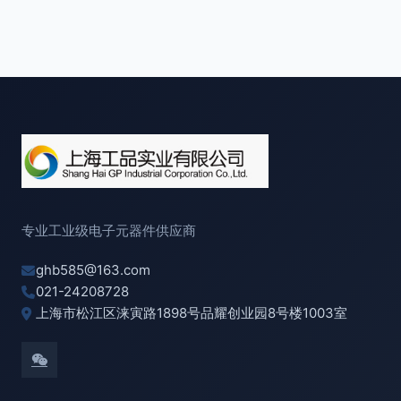
专业工业级电子元器件供应商
ghb585@163.com
021-24208728
上海市松江区涞寅路1898号品耀创业园8号楼1003室