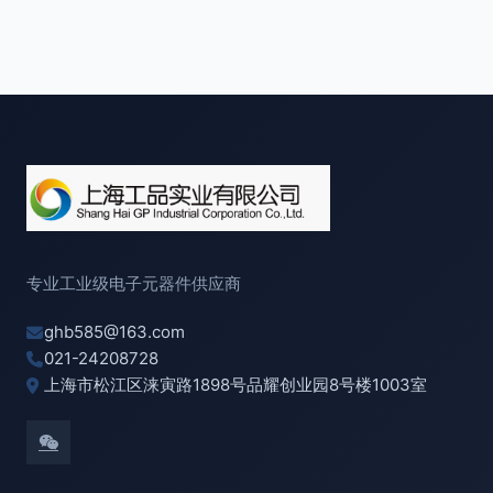
专业工业级电子元器件供应商
ghb585@163.com
021-24208728
上海市松江区涞寅路1898号品耀创业园8号楼1003室