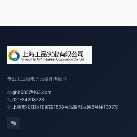
专业工业级电子元器件供应商
ghb585@163.com
021-24208728
上海市松江区涞寅路1898号品耀创业园8号楼1003室