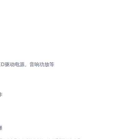
ED驱动电源、音响功放等
作
择