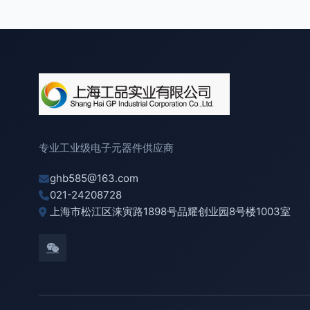
专业工业级电子元器件供应商
ghb585@163.com
021-24208728
上海市松江区涞寅路1898号品耀创业园8号楼1003室