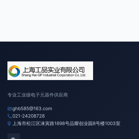
专业工业级电子元器件供应商
ghb585@163.com
021-24208728
上海市松江区涞寅路1898号品耀创业园8号楼1003室