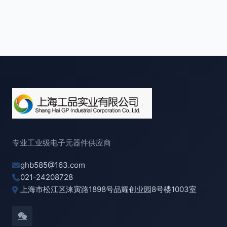
专业工业级电子元器件供应商
ghb585@163.com
021-24208728
上海市松江区涞寅路1898号品耀创业园8号楼1003室