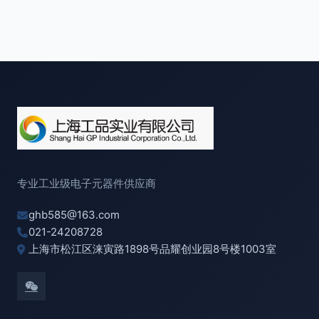
专业工业级电子元器件供应商
ghb585@163.com
021-24208728
上海市松江区涞寅路1898号品耀创业园8号楼1003室