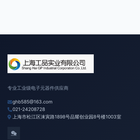
专业工业级电子元器件供应商
ghb585@163.com
021-24208728
上海市松江区涞寅路1898号品耀创业园8号楼1003室