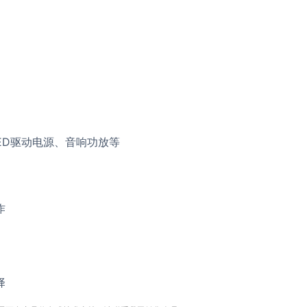
ED驱动电源、音响功放等
作
择