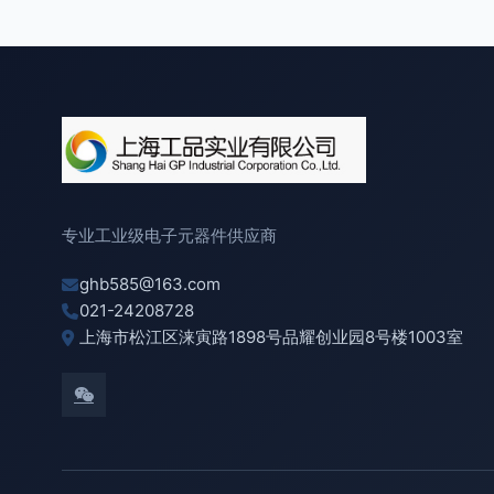
专业工业级电子元器件供应商
ghb585@163.com
021-24208728
上海市松江区涞寅路1898号品耀创业园8号楼1003室