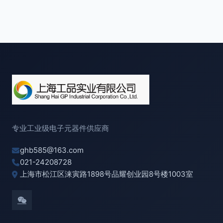
专业工业级电子元器件供应商
ghb585@163.com
021-24208728
上海市松江区涞寅路1898号品耀创业园8号楼1003室