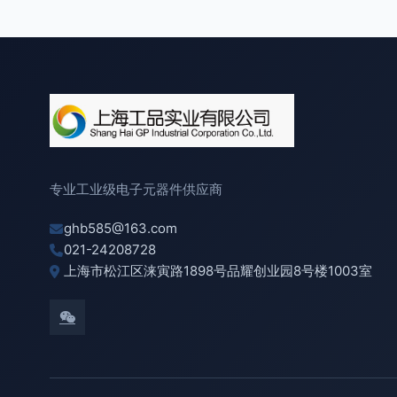
专业工业级电子元器件供应商
ghb585@163.com
021-24208728
上海市松江区涞寅路1898号品耀创业园8号楼1003室