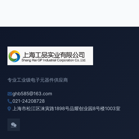
专业工业级电子元器件供应商
ghb585@163.com
021-24208728
上海市松江区涞寅路1898号品耀创业园8号楼1003室