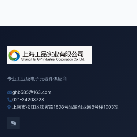
专业工业级电子元器件供应商
ghb585@163.com
021-24208728
上海市松江区涞寅路1898号品耀创业园8号楼1003室