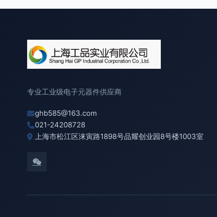
专业工业级电子元器件供应商
ghb585@163.com
021-24208728
上海市松江区涞寅路1898号品耀创业园8号楼1003室