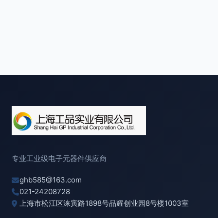
专业工业级电子元器件供应商
ghb585@163.com
021-24208728
上海市松江区涞寅路1898号品耀创业园8号楼1003室