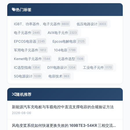
热门标签
IGBT、功率器件、电子元器件
低压电路设计
6600
3003
电子元器件
AVX电子元件
2445
2323
EPCOS电容器
Epcos电解电容
2245
2125
军用电子元器件
104电容
1812
1799
Kemet电子元器件
元器件选型
1544
1506
IC选型指南
DIY电路设计
工业电子元件
1354
1204
1170
5G电源设计
电容技术
1039
963
随机推荐
新能源汽车充电桩与车载电控中直流支撑电容的合规验证方法
2026-08-06
风电变桨系统如何快速更换失效的 169BTE3-54KR 三相交流电容？