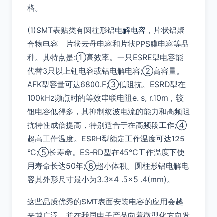
格。
(1)SMT表贴类有圆柱形铝
电解电容
，片状铝聚
合物电容，片状云母电容和片状PPS膜电容等品
种。其特点是:①高效率。一只ESRE型电容能
代替3只以上钮电容或铝电解电容;②高容量。
AFK型容量可达6800.F;③低阻抗。ESRD型在
100kHz频点时的等效串联电阻e. s, r.10m，较
钮电容低得多，其抑制纹波电流的能力和高频阻
抗特性成倍提高，特别适合于在高频段工作;④
超高工作温度。ESRH型额定工作温度可达125
°C;⑤长寿命。ES-RD型在45℃工作温度下使
用寿命长达50年;⑥超小体积。圆柱形铝电解电
容其外形尺寸最小为3.3×4 .5×5 .4(mm)。
这些品质优秀的SMT表面安装电容的应用会越
来越广泛，并在我国电子产品向着微型化方向发