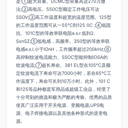
是:①超大容量。DCMC型容量高达270万微
法;②高电压。550C型额定工作电压可达
SSOV;③高工作温度和超宽的温度范围。125型
的工作温度范围可从一55℃到125 0C ;④低阻
抗。101C型的等效串联电阻e.s.r.低到2.
SxnSZ;⑤低电感，高频率。350型的等效串联
电感e.s.l.小于lOnH，工作频率超过200kHz;⑥
高抑制纹波电流能力。SSOC型能抑制lOSA的
纹波电流;⑦超长寿命。381 EL型在105℃及额
定纹波电流下寿命可达7000小时，若在65℃工
作温度下，寿命可长到10万小时。此外，101 C
和125等品种都是军用品或超级工业品，经受了
十分苛刻的挑选和极为严酷的考验。优秀的品质
使其广泛应用于开关电源、变频电源,UPS电
源、电子焊接电源以及其他各种形式的逆变电
源。