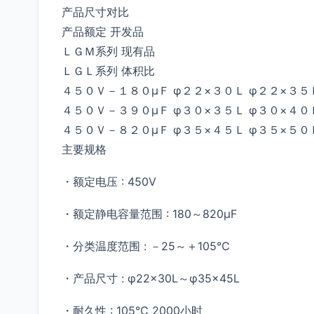
产品尺寸对比
产品额定 开发品
ＬＧＭ系列 现有品
ＬＧＬ系列 体积比
４５０Ｖ－１８０µＦ φ２２×３０Ｌ φ２２×３５
４５０Ｖ－３９０µＦ φ３０×３５Ｌ φ３０×４０
４５０Ｖ－８２０µＦ φ３５×４５Ｌ φ３５×５０
主要规格
・额定电压 : 450V
・额定静电容量范围 : 180～820µF
・分类温度范围 : －25～＋105℃
・产品尺寸 : φ22×30L～φ35×45L
・耐久性 : 105℃ 2000小时