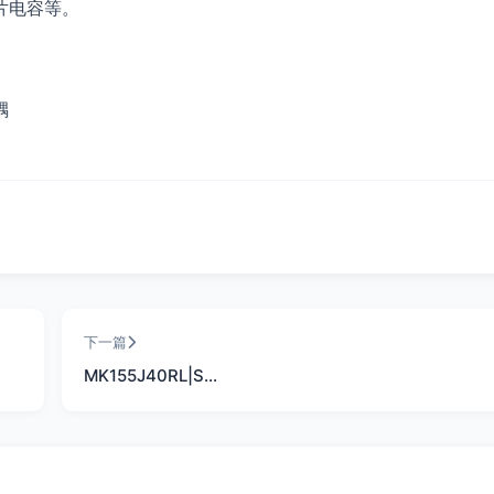
片电容等。
耦
下一篇
MK155J40RL|S…