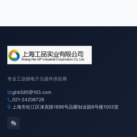
专业工业级电子元器件供应商
ghb585@163.com
021-24208728
上海市松江区涞寅路1898号品耀创业园8号楼1003室