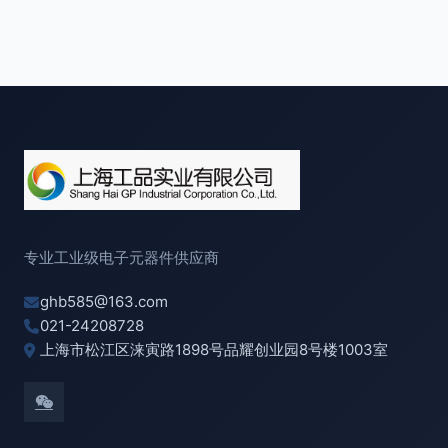
专业工业级电子元器件供应商
ghb585@163.com
021-24208728
上海市松江区涞寅路1898号品耀创业园8号楼1003室