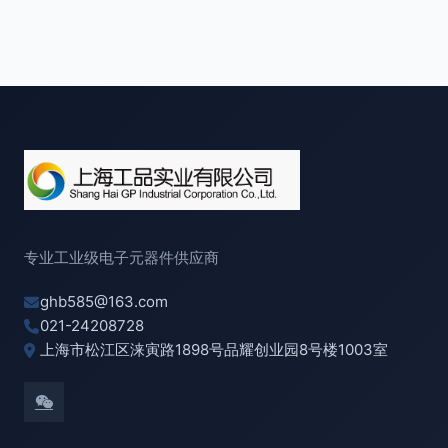
专业工业级电子元器件供应商
ghb585@163.com
021-24208728
上海市松江区涞寅路1898号品耀创业园8号楼1003室