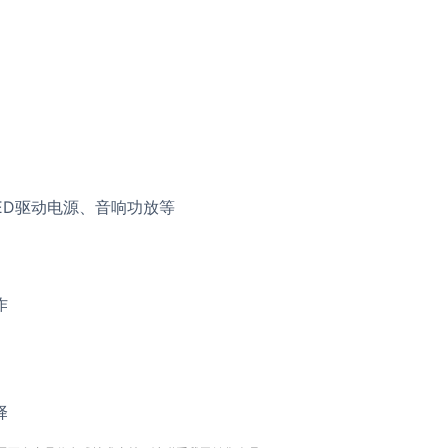
ED驱动电源、音响功放等
作
择