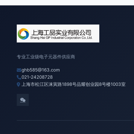
专业工业级电子元器件供应商
ghb585@163.com
021-24208728
上海市松江区涞寅路1898号品耀创业园8号楼1003室