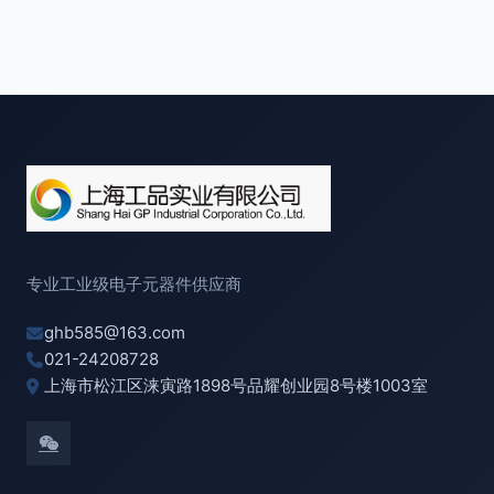
专业工业级电子元器件供应商
ghb585@163.com
021-24208728
上海市松江区涞寅路1898号品耀创业园8号楼1003室