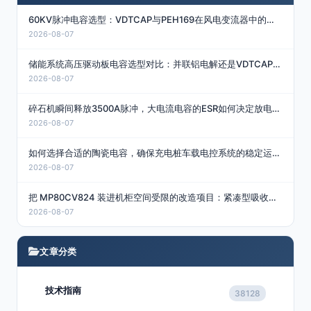
60KV脉冲电容选型：VDTCAP与PEH169在风电变流器中的真实适配边界
2026-08-07
储能系统高压驱动板电容选型对比：并联铝电解还是VDTCAP水冷薄膜？
2026-08-07
碎石机瞬间释放3500A脉冲，大电流电容的ESR如何决定放电成败？
2026-08-07
如何选择合适的陶瓷电容，确保充电桩车载电控系统的稳定运行？
2026-08-07
把 MP80CV824 装进机柜空间受限的改造项目：紧凑型吸收电容的三个落地细节
2026-08-07
文章分类
技术指南
38128