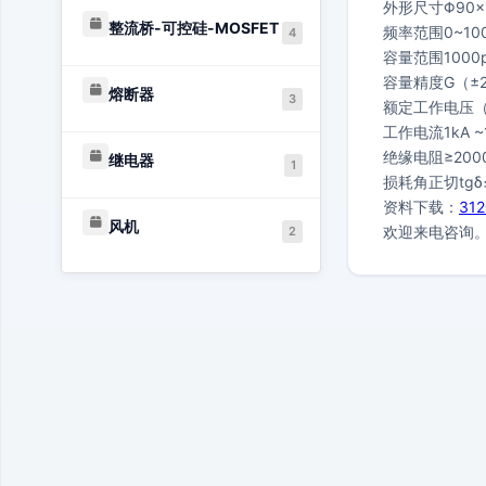
外形尺寸Φ90
整流桥-可控硅-MOSFET
频率范围0~10
4
容量范围1000p
容量精度G（±2
熔断器
3
额定工作电压（U
工作电流1kA ~
绝缘电阻≥200
继电器
1
损耗角正切tgδ≤
资料下载：
31
风机
欢迎来电咨询
2