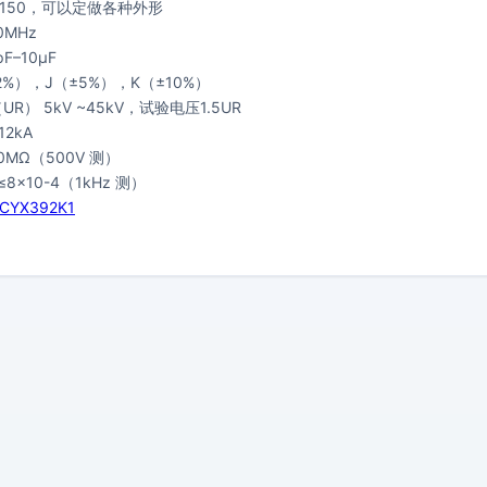
×150，可以定做各种外形
0MHz
F–10μF
%），J（±5%），K（±10%）
R） 5kV ~45kV，试验电压1.5UR
12kA
0MΩ（500V 测）
8×10-4（1kHz 测）
2CYX392K1
。