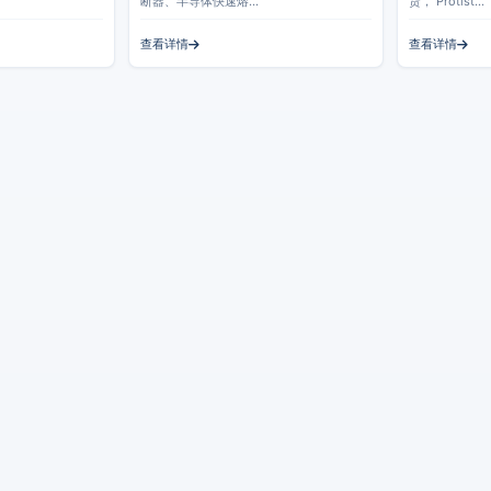
断器、半导体快速熔…
货， Protist…
查看详情
查看详情